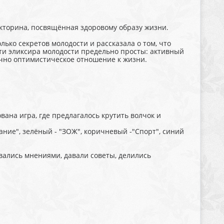
кторина, посвящённая здоровому образу жизни.
ько секретов молодости и рассказала о том, что
ти эликсира молодости предельно просты: активный
ечно оптимистическое отношение к жизни.
ана игра, где предлагалось крутить волчок и
ние", зелёный - "ЗОЖ", коричневый -"Спорт", синий
вались мнениями, давали советы, делились