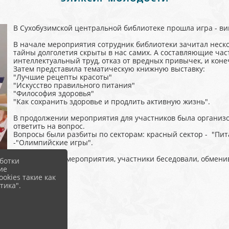
В Сухобузимской центральной библиотеке прошла игра - ви
В начале мероприятия сотрудник библиотеки зачитал нескол
тайны долголетия скрыты в нас самих. А составляющие час
интеллектуальный труд, отказ от вредных привычек, и кон
Затем представила тематическую книжную выставку:
"Лучшие рецепты красоты"
"Искусство правильного питания"
"Философия здоровья"
"Как сохранить здоровье и продлить активную жизнь".
В продолжении мероприятия для участников была организов
ответить на вопрос.
Вопросы были разбиты по секторам: красный сектор - "Пита
-"Олимпийские игры".
В заключении мероприятия, участники беседовали, обмени
ботки
рецептами.
ие
okies такие как
тика".