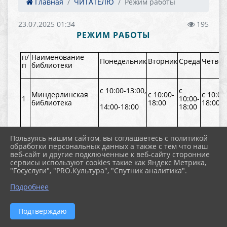
Главная
ЧИТАТЕЛЮ
Режим работы
23.07.2025 01:34
195
РЕЖИМ РАБОТЫ
п/
Наименование
Понедельник
Вторник
Среда
Четвер
п
библиотеки
с 10:00-13:00,
с
Миндерлинская
с 10:00-
с 10:00
1
10:00-
библиотека
18:00
18:00
14:00-18:00
18:00
с
с 10:00-
с 10:00
Пользуясь нашим сайтом, вы соглашаетесь с политикой
10:00-
с 10:00-13:00,
13:00,
13:00,
обработки персональных данных а также с тем что наш
Атамановская
13:00,
2
веб-сайт и другие подключенные к веб-сайту сторонние
библиотека
14:00-18:00
14:00-
14:00-
сервисы используют cookies такие как Яндекс Метрика,
14:00-
18:00
18:00
"Госуслуги", "PRO.Культура", "Спутник аналитика".
18:00
Подробнее
с 10:00-13:00,
с
Шилинская
с 10:00-
с 10:00
3
10:00-
библиотека
18:00
18:00
Подтверждаю
14:00-18:00
18:00