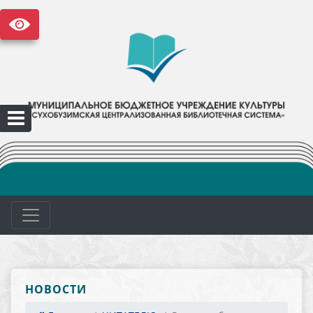
НОВОСТИ