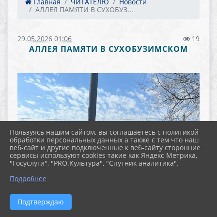
Главная
ЧИТАТЕЛЮ
Новости
АЛЛЕЯ ПАМЯТИ В СУХОБУЗ...
29.05.2026 01:06
19
АЛЛЕЯ ПАМЯТИ В СУХОБУЗИМСКОМ
Пользуясь нашим сайтом, вы соглашаетесь с политикой
обработки персональных данных а также с тем что наш
веб-сайт и другие подключенные к веб-сайту сторонние
сервисы используют cookies такие как Яндекс Метрика,
"Госуслуги", "PRO.Культура", "Спутник аналитика".
Подробнее
Подтверждаю