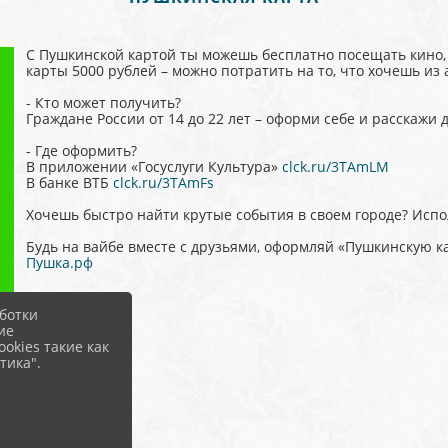
С Пушкинской картой ты можешь бесплатно посещать кино, 
карты 5000 рублей – можно потратить на то, что хочешь и
- Кто может получить?
Граждане России от 14 до 22 лет – оформи себе и расскажи 
- Где оформить?
В приложении «Госуслуги Культура»
clck.ru/3TAmLM
В банке ВТБ
clck.ru/3TAmFs
Хочешь быстро найти крутые события в своем городе? Испо
Будь на вайбе вместе с друзьями, оформляй «Пушкинскую ка
Пушка.рф
ботки
ие
okies такие как
тика".