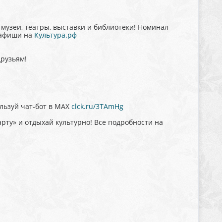
музеи, театры, выставки и библиотеки! Номинал
з афиши на
Культура.рф
друзьям!
льзуй чат‑бот в MAX
clck.ru/3TAmHg
рту» и отдыхай культурно! Все подробности на