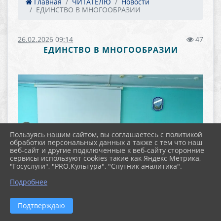
Главная
ЧИТАТЕЛЮ
Новости
ЕДИНСТВО В МНОГООБРАЗИИ
26.02.2026 09:14
47
ЕДИНСТВО В МНОГООБРАЗИИ
Пользуясь нашим сайтом, вы соглашаетесь с политикой
обработки персональных данных а также с тем что наш
веб-сайт и другие подключенные к веб-сайту сторонние
сервисы используют cookies такие как Яндекс Метрика,
"Госуслуги", "PRO.Культура", "Спутник аналитика".
Подробнее
Подтверждаю