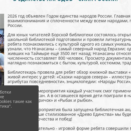
2026 год объявлен Годом единства народов России. Главная
взаимопонимания и сплоченности между всеми народами,
России.
Для юных читателей Борской библиотеки состоялось открыт
школьной библиотекой подготовили и провели литературный
ребята познакомились с культурой одного из самых уникал
узнали, что Нганасаны – самый северный народ Евразии; о
живших на Таймыре ещё 3500 лет назад; Нганасаны относят
численность составляет 800 человек. Просмотр документал
наглядно познакомиться с бытом, культурой, костюмом, тра
Библиотекарь провела для ребят обзор книжной выставки 
живой интерес у детей: «Сказки народов севера» - иллюстр
атрибутах повседневности», энциклопедии: «Народы Росси», 
В завершении мероприятия каждый участник смог применит
ботки
костюма нганасан. А в оставшееся время дети поиграли в 
ие
мизинца», «Старичок» и «Рыбак и рыбки».
okies такие как
тика".
В ходе этого мероприятия была запущена библиотечная акц
всего года и наше стилизованное «Древо Единства» мы буд
общих дел, творчества и побед!
В такой познавательно - игровой форме ребята совершили 