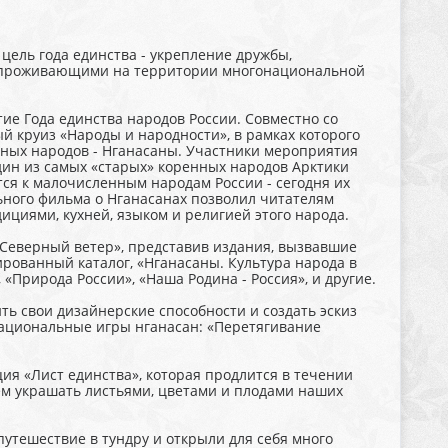
 цель года единства - укрепление дружбы,
 проживающими на территории многонациональной
ие Года единства народов России. Совместно со
 круиз «Народы и народности», в рамках которого
ьных народов - Нганасаны. Участники мероприятия
дин из самых «старых» коренных народов Арктики
ся к малочисленным народам России - сегодня их
ьного фильма о Нганасанах позволил читателям
дициями, кухней, языком и религией этого народа.
«Северный ветер», представив издания, вызвавшие
ированный каталог, «Нганасаны. Культура народа в
«Природа России», «Наша Родина - Россия», и другие.
ь свои дизайнерские способности и создать эскиз
национальные игры нганасан: «Перетягивание
ия «Лист единства», которая продлится в течении
ем украшать листьями, цветами и плодами наших
путешествие в тундру и открыли для себя много