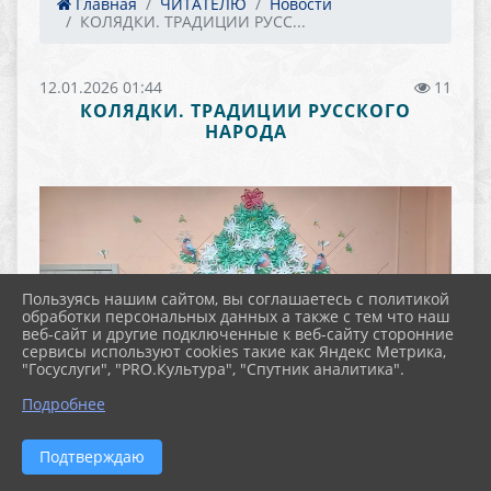
Главная
ЧИТАТЕЛЮ
Новости
КОЛЯДКИ. ТРАДИЦИИ РУСС...
12.01.2026 01:44
11
КОЛЯДКИ. ТРАДИЦИИ РУССКОГО
НАРОДА
Пользуясь нашим сайтом, вы соглашаетесь с политикой
обработки персональных данных а также с тем что наш
веб-сайт и другие подключенные к веб-сайту сторонние
сервисы используют cookies такие как Яндекс Метрика,
"Госуслуги", "PRO.Культура", "Спутник аналитика".
Подробнее
Подтверждаю