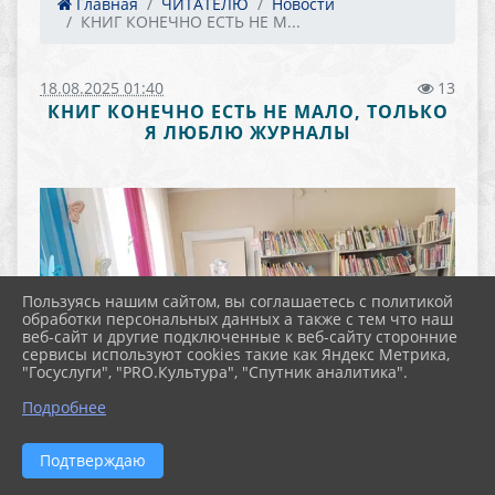
Главная
ЧИТАТЕЛЮ
Новости
КНИГ КОНЕЧНО ЕСТЬ НЕ М...
18.08.2025 01:40
13
КНИГ КОНЕЧНО ЕСТЬ НЕ МАЛО, ТОЛЬКО
Я ЛЮБЛЮ ЖУРНАЛЫ
Пользуясь нашим сайтом, вы соглашаетесь с политикой
обработки персональных данных а также с тем что наш
веб-сайт и другие подключенные к веб-сайту сторонние
сервисы используют cookies такие как Яндекс Метрика,
"Госуслуги", "PRO.Культура", "Спутник аналитика".
Подробнее
Подтверждаю