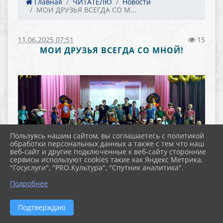
Главная
ЧИТАТЕЛЮ
Новости
МОИ ДРУЗЬЯ ВСЕГДА СО М...
11.06.2025 07:51
15
МОИ ДРУЗЬЯ ВСЕГДА СО МНОЙ!
Пользуясь нашим сайтом, вы соглашаетесь с политикой
обработки персональных данных а также с тем что наш
веб-сайт и другие подключенные к веб-сайту сторонние
Шилинская библиотека совместно с Шилинским СДК
сервисы используют cookies такие как Яндекс Метрика,
провели час развлечений «Мои друзья всегда со
"Госуслуги", "PRO.Культура", "Спутник аналитика".
мной», в котором принимали участие дети,
отдыхающие в пришкольном лагере.
Подробнее
Какое тёплое слово – «дружба». Произносишь слово
«дружба», и сразу вспоминаешь весёлых героев
Подтверждаю
мультфильмов. Мир кино, мир книги, наш мир, в
котором мы живём, который дарит нам общение с