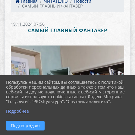
Главная
ЧИТАТЕЛЮ
Новости
САМЫЙ ГЛАВНЫЙ ФАНТАЗЕР
19.11.2024 07:56
САМЫЙ ГЛАВНЫЙ ФАНТАЗЕР
Пользуясь нашим сайтом, вы соглашаетесь с политикой
обработки персональных данных а также с тем что наш
веб-сайт и другие подключенные к веб-сайту сторонние
сервисы используют cookies такие как Яндекс Метрика,
"Госуслуги", "PRO.Культура", "Спутник аналитика".
Подробнее
Подтверждаю