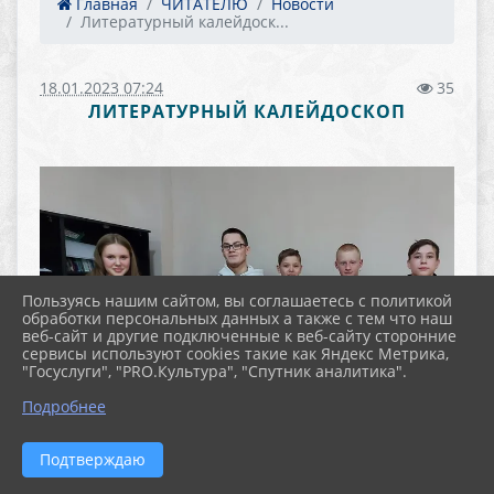
Главная
ЧИТАТЕЛЮ
Новости
Литературный калейдоск...
18.01.2023 07:24
35
ЛИТЕРАТУРНЫЙ КАЛЕЙДОСКОП
Пользуясь нашим сайтом, вы соглашаетесь с политикой
обработки персональных данных а также с тем что наш
веб-сайт и другие подключенные к веб-сайту сторонние
сервисы используют cookies такие как Яндекс Метрика,
"Госуслуги", "PRO.Культура", "Спутник аналитика".
Подробнее
Подтверждаю