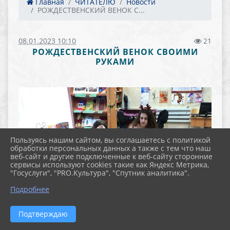
Главная
ЧИТАТЕЛЮ
Новости
РОЖДЕСТВЕНСКИЙ ВЕНОК С...
08.01.2023 10:10
21
РОЖДЕСТВЕНСКИЙ ВЕНОК СВОИМИ
РУКАМИ
Пользуясь нашим сайтом, вы соглашаетесь с политикой
обработки персональных данных а также с тем что наш
веб-сайт и другие подключенные к веб-сайту сторонние
сервисы используют cookies такие как Яндекс Метрика,
"Госуслуги", "PRO.Культура", "Спутник аналитика".
Подробнее
Подтверждаю