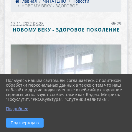
Главная
ЧИТАТЕЛЮ
Новости
НОВОМУ ВЕКУ - ЗДОРОВОЕ...
17.11.2022 03:28
29
НОВОМУ ВЕКУ - ЗДОРОВОЕ ПОКОЛЕНИЕ
Пользуясь нашим сайтом, вы соглашаетесь с политикой
обработки персональных данных а также с тем что наш
веб-сайт и другие подключенные к веб-сайту сторонние
сервисы используют cookies такие как Яндекс Метрика,
"Госуслуги", "PRO.Культура", "Спутник аналитика".
Подробнее
Подтверждаю