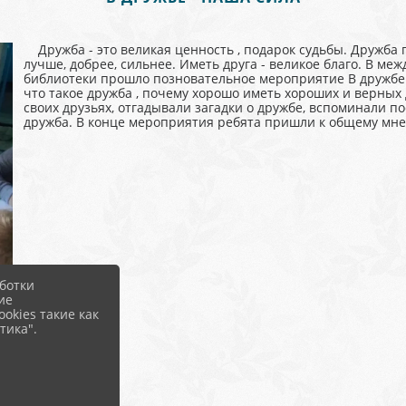
Дружба - это великая ценность , подарок судьбы. Дружба п
лучше, добрее, сильнее. Иметь друга - великое благо. В м
библиотеки прошло позновательное мероприятие В дружб
что такое дружба , почему хорошо иметь хороших и верных 
своих друзьях, отгадывали загадки о дружбе, вспоминали по
дружба. В конце мероприятия ребята пришли к общему мнен
ботки
ие
okies такие как
тика".