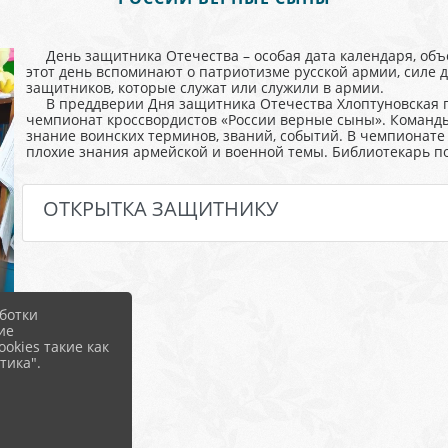
День защитника Отечества – особая дата календаря, объ
этот день вспоминают о патриотизме русской армии, силе д
защитников, которые служат или служили в армии.
В преддверии Дня защитника Отечества Хлоптуновская п
чемпионат кроссвордистов «России верные сыны». Команды
знание воинских терминов, званий, событий. В чемпионате 
плохие знания армейской и военной темы. Библиотекарь п
ОТКРЫТКА ЗАЩИТНИКУ
ботки
ие
okies такие как
тика".